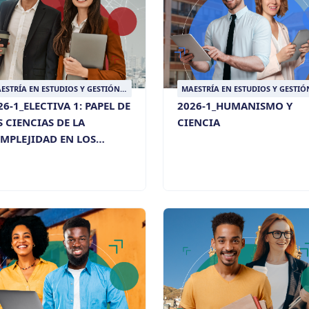
ESTRÍA EN ESTUDIOS Y GESTIÓN
MAESTRÍA EN ESTUDIOS Y GESTIÓ
L DESARROLLO
DEL DESARROLLO
26-1_ELECTIVA 1: PAPEL DE
2026-1_HUMANISMO Y
S CIENCIAS DE LA
CIENCIA
MPLEJIDAD EN LOS
TUDIOS DE DESARROLLO Y
RRITORIO