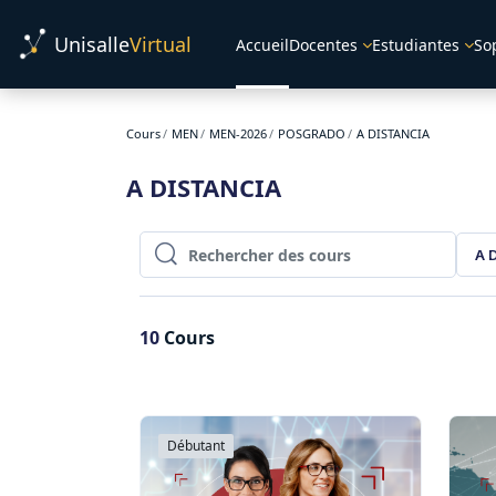
Passer au contenu principal
Unisalle
Virtual
Accueil
Docentes
Estudiantes
So
Cours
MEN
MEN-2026
POSGRADO
A DISTANCIA
A DISTANCIA
A 
Rechercher des cours
Rechercher des cours
10
Cours
Débutant