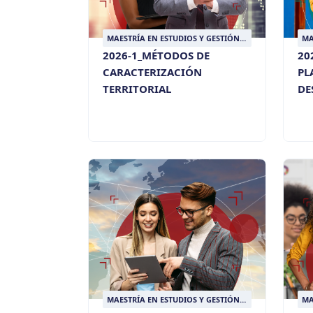
MAESTRÍA EN ESTUDIOS Y GESTIÓN
MA
DEL DESARROLLO
DE
2026-1_MÉTODOS DE
20
CARACTERIZACIÓN
PL
TERRITORIAL
DE
MAESTRÍA EN ESTUDIOS Y GESTIÓN
MA
DEL DESARROLLO
DE