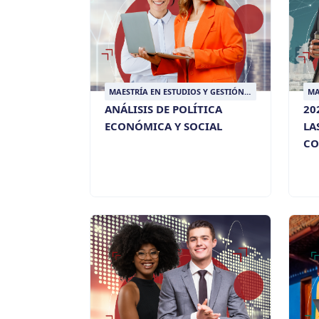
MAESTRÍA EN ESTUDIOS Y GESTIÓN
MA
DEL DESARROLLO
DE
ANÁLISIS DE POLÍTICA
20
ECONÓMICA Y SOCIAL
LA
CO
ES
TE