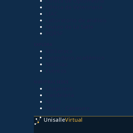
Clínica de Optometría
Clínica de Veterinaria
LIAC
Laboratorio de análisis
Museo de La Salle
PQRSF
EXPLORA
Biblioteca
Calendario académico
Noticias
Eventos
NUESTRAS SEDES
Chapinero
Candelaria
Norte
Yopal - Casanare
Unisalle
Virtual