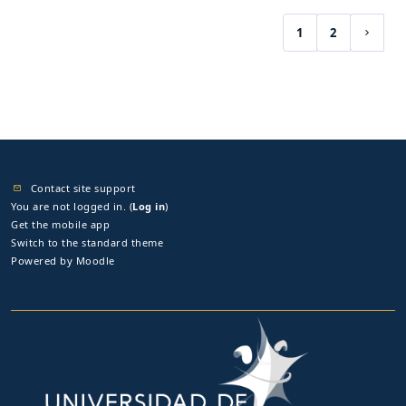
1
2
(current)
Next 
Contact site support
You are not logged in. (
Log in
)
Get the mobile app
Switch to the standard theme
Powered by
Moodle