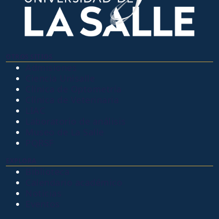
OTROS SITIOS
Admisiones
Ciencia Unisalle
Clínica de Optometría
Clínica de Veterinaria
LIAC
Laboratorio de análisis
Museo de La Salle
PQRSF
EXPLORA
Biblioteca
Calendario académico
Noticias
Eventos