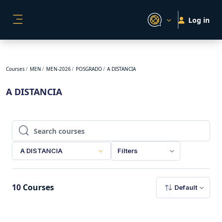
Skip to main content
Log in
SIDE PANEL
Courses
MEN
MEN-2026
POSGRADO
A DISTANCIA
A DISTANCIA
Search courses
Search courses
A DISTANCIA
Filters
10
Courses
Default