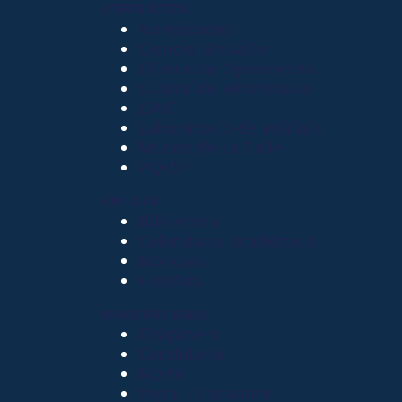
OTROS SITIOS
Admisiones
Ciencia Unisalle
Clínica de Optometría
Clínica de Veterinaria
LIAC
Laboratorio de análisis
Museo de La Salle
PQRSF
EXPLORA
Biblioteca
Calendario académico
Noticias
Eventos
NUESTRAS SEDES
Chapinero
Candelaria
Norte
Yopal - Casanare