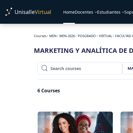
Skip to main content
Unisalle
Virtual
Home
Docentes
Estudiantes
Sop
Courses
MEN
MEN-2026
POSGRADO
VIRTUAL
FACULTAD 
MARKETING Y ANALÍTICA DE 
MA
Search courses
Search courses
6
Courses