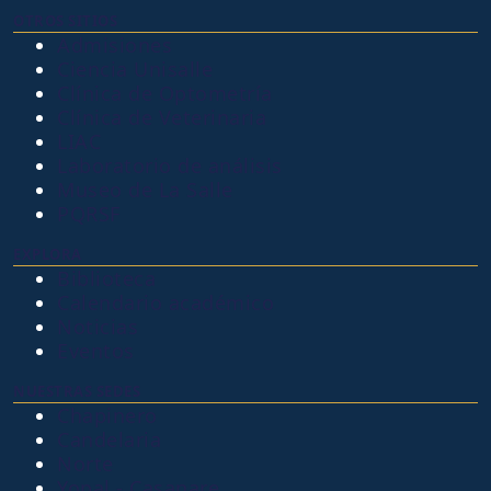
OTROS SITIOS
Admisiones
Ciencia Unisalle
Clínica de Optometría
Clínica de Veterinaria
LIAC
Laboratorio de análisis
Museo de La Salle
PQRSF
EXPLORA
Biblioteca
Calendario académico
Noticias
Eventos
NUESTRAS SEDES
Chapinero
Candelaria
Norte
Yopal - Casanare