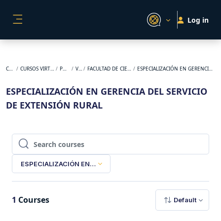
Skip to main content
Log in
SIDE PANEL
Courses
CURSOS VIRTUALES ORIGINALES
POSGRADO
VIRTUAL
FACULTAD DE CIENCIAS AGROPECUARIAS
ESPECIALIZACIÓN EN GERENCIA DEL SERVICIO DE EXTENSIÓN RURAL
ESPECIALIZACIÓN EN GERENCIA DEL SERVICIO
DE EXTENSIÓN RURAL
Search courses
Search courses
ESPECIALIZACIÓN EN GERENCIA DEL SERVICIO DE EXTENSIÓN
1
Courses
Default