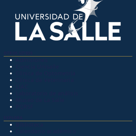
OTROS SITIOS
Admisiones
Ciencia Unisalle
Clínica de Optometría
Clínica de Veterinaria
LIAC
Laboratorio de análisis
Museo de La Salle
PQRSF
EXPLORA
Biblioteca
Calendario académico