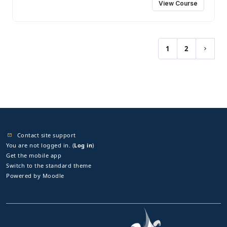
View Course
1
2
(current)
Next 
Contact site support
You are not logged in. (
Log in
)
Get the mobile app
Switch to the standard theme
Powered by
Moodle