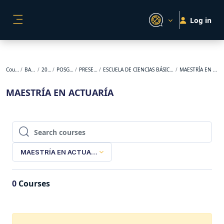
Skip to main content
Log in
SIDE PANEL
Courses
BACKUP
2025-1
POSGRADO
PRESENCIAL
ESCUELA DE CIENCIAS BÁSICAS Y APLICADAS
MAESTRÍA EN ACTUARÍA
MAESTRÍA EN ACTUARÍA
Search courses
Search courses
MAESTRÍA EN ACTUARÍA
0
Courses