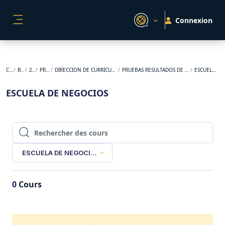
Passer au contenu principal
Connexion
PANNEAU LATÉRAL
Cours
BACKUP
2025-1
PREGRADO
DIRECCION DE CURRICULO APRENDIZAJE Y EVALUACION
PRUEBAS RESULTADOS DE APRENDIZAJE MESOCURRICULARES
ESCUELA DE NEGOCIOS
ESCUELA DE NEGOCIOS
Rechercher des cours
Rechercher des cours
ESCUELA DE NEGOCIOS
0
Cours