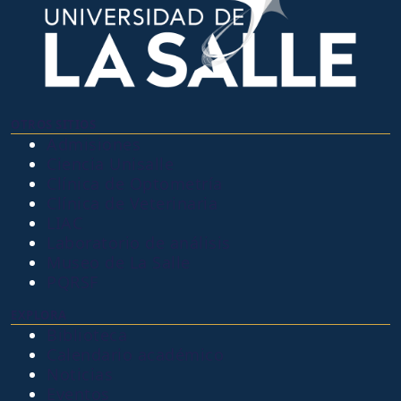
OTROS SITIOS
Admisiones
Ciencia Unisalle
Clínica de Optometría
Clínica de Veterinaria
LIAC
Laboratorio de análisis
Museo de La Salle
PQRSF
EXPLORA
Biblioteca
Calendario académico
Noticias
Eventos