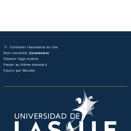
Contacter l’assistance du site
Non connecté. (
Connexion
)
Obtenir l’app mobile
Passer au thème standard
Fourni par
Moodle