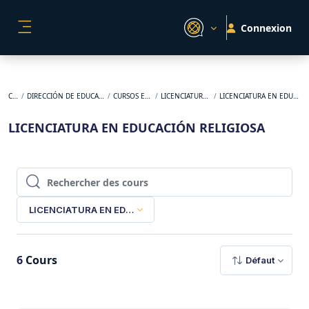
Passer au contenu principal
Connexion
PANNEAU LATÉRAL
Cours
DIRECCIÓN DE EDUCACIÓN E-LEARNING
CURSOS EN REVISIÓN
LICENCIATURAS VIRTUALES
LICENCIATURA EN EDUCACIÓN RELIGIOSA
LICENCIATURA EN EDUCACIÓN RELIGIOSA
Rechercher des cours
Rechercher des cours
LICENCIATURA EN EDUCACIÓN RELIGIOSA
6
Cours
Défaut