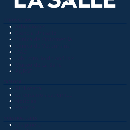
OTROS SITIOS
Admisiones
Ciencia Unisalle
Clínica de Optometría
Clínica de Veterinaria
LIAC
Laboratorio de análisis
Museo de La Salle
PQRSF
EXPLORA
Biblioteca
Calendario académico
Noticias
Eventos
NUESTRAS SEDES
Chapinero