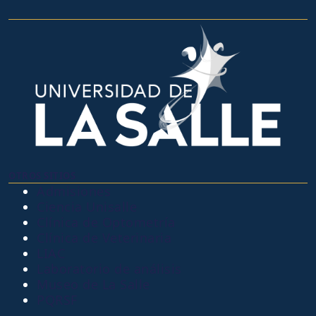
OTROS SITIOS
Admisiones
Ciencia Unisalle
Clínica de Optometría
Clínica de Veterinaria
LIAC
Laboratorio de análisis
Museo de La Salle
PQRSF