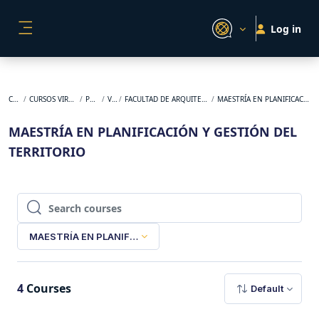
Skip to main content
Log in
SIDE PANEL
Courses
CURSOS VIRTUALES ORIGINALES
POSGRADO
VIRTUAL
FACULTAD DE ARQUITECTURA, DISEÑO Y URBANISMO
MAESTRÍA EN PLANIFICACIÓN Y GESTIÓN DEL TERRITORIO
MAESTRÍA EN PLANIFICACIÓN Y GESTIÓN DEL
TERRITORIO
Search courses
Search courses
MAESTRÍA EN PLANIFICACIÓN Y GESTIÓN DEL TERRITORIO
4
Courses
Default