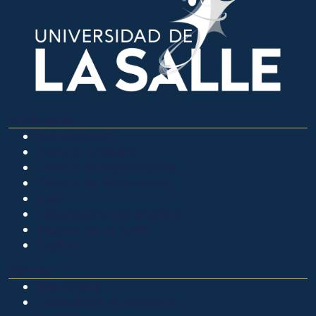
OTROS SITIOS
Admisiones
Ciencia Unisalle
Clínica de Optometría
Clínica de Veterinaria
LIAC
Laboratorio de análisis
Museo de La Salle
PQRSF
EXPLORA
Biblioteca
Calendario académico