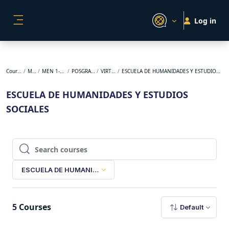
Skip to main content
Log in
SIDE PANEL
Courses
MEN
MEN 1-2025
POSGRADOS
VIRTUAL
ESCUELA DE HUMANIDADES Y ESTUDIOS SOCIALES
ESCUELA DE HUMANIDADES Y ESTUDIOS
SOCIALES
Search courses
Search courses
ESCUELA DE HUMANIDADES Y ESTUDIOS SOCIALES
5
Courses
Default