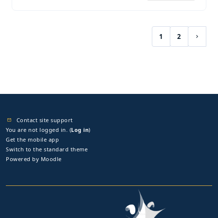
1
2
(current)
Next 
Contact site support
You are not logged in. (
Log in
)
Get the mobile app
Switch to the standard theme
Powered by
Moodle