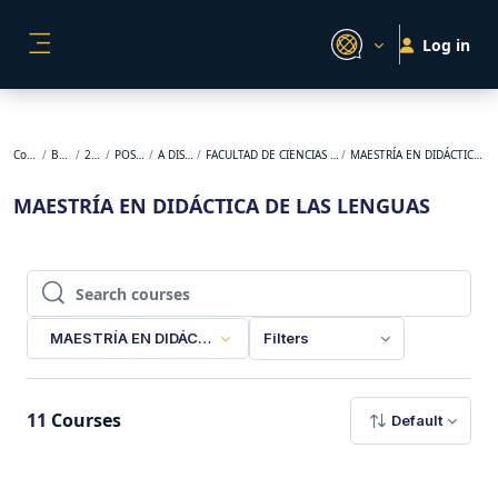
Skip to main content
Log in
SIDE PANEL
Courses
BACKUP
2024-2
POSGRADO
A DISTANCIA
FACULTAD DE CIENCIAS DE LA EDUCACIÓN
MAESTRÍA EN DIDÁCTICA DE LAS LENGUAS
MAESTRÍA EN DIDÁCTICA DE LAS LENGUAS
Search courses
Search courses
MAESTRÍA EN DIDÁCTICA DE LAS LENGUAS
Filters
11
Courses
Default