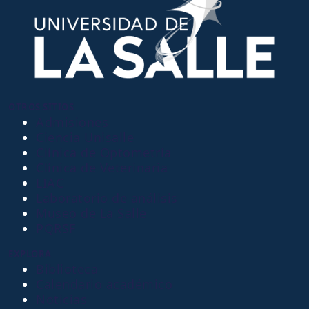
OTROS SITIOS
Admisiones
Ciencia Unisalle
Clínica de Optometría
Clínica de Veterinaria
LIAC
Laboratorio de análisis
Museo de La Salle
PQRSF
EXPLORA
Biblioteca
Calendario académico
Noticias