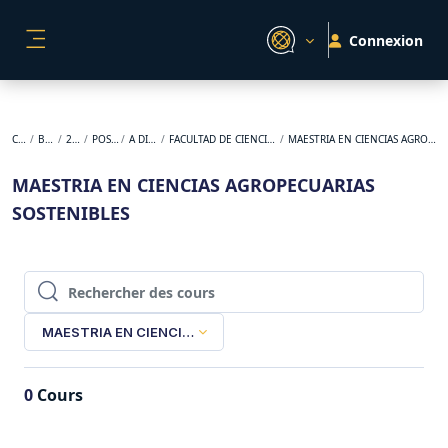
Passer au contenu principal
Connexion
PANNEAU LATÉRAL
Cours
BACKUP
2024-2
POSGRADO
A DISTANCIA
FACULTAD DE CIENCIAS AGROPECUARIAS
MAESTRIA EN CIENCIAS AGROPECUARIAS SOSTENIBLES
MAESTRIA EN CIENCIAS AGROPECUARIAS
SOSTENIBLES
Rechercher des cours
Rechercher des cours
MAESTRIA EN CIENCIAS AGROPECUARIAS SOSTENIBLES
0
Cours