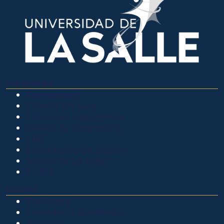
OTROS SITIOS
Admisiones
Ciencia Unisalle
Clínica de Optometría
Clínica de Veterinaria
LIAC
Laboratorio de análisis
Museo de La Salle
PQRSF
EXPLORA
Biblioteca
Calendario académico
Noticias