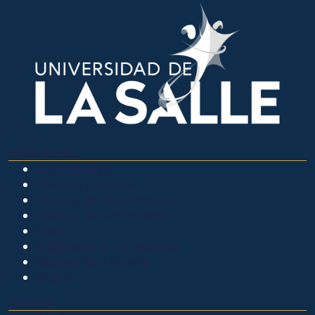
OTROS SITIOS
Admisiones
Ciencia Unisalle
Clínica de Optometría
Clínica de Veterinaria
LIAC
Laboratorio de análisis
Museo de La Salle
PQRSF
EXPLORA