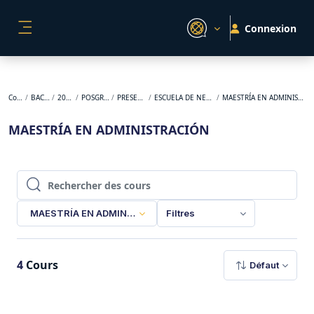
Passer au contenu principal
Connexion
PANNEAU LATÉRAL
Cours
BACKUP
2024-2
POSGRADO
PRESENCIAL
ESCUELA DE NEGOCIOS
MAESTRÍA EN ADMINISTRACIÓN
MAESTRÍA EN ADMINISTRACIÓN
Rechercher des cours
Rechercher des cours
MAESTRÍA EN ADMINISTRACIÓN
Filtres
4
Cours
Défaut