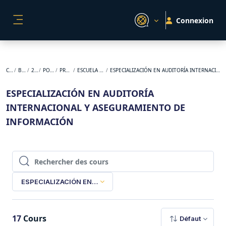
Passer au contenu principal
Connexion
PANNEAU LATÉRAL
Cours
BACKUP
2024-2
POSGRADO
PRESENCIAL
ESCUELA DE NEGOCIOS
ESPECIALIZACIÓN EN AUDITORÍA INTERNACIONAL Y ASEGURAMIENTO DE INFORMACIÓN
ESPECIALIZACIÓN EN AUDITORÍA
INTERNACIONAL Y ASEGURAMIENTO DE
INFORMACIÓN
Rechercher des cours
Rechercher des cours
ESPECIALIZACIÓN EN AUDITORÍA INTERNACIONAL Y ASEGUR
17
Cours
Défaut