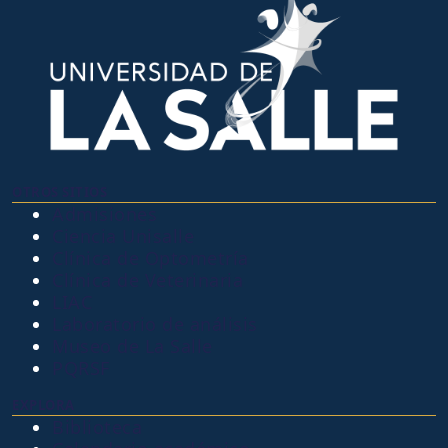
OTROS SITIOS
Admisiones
Ciencia Unisalle
Clínica de Optometría
Clínica de Veterinaria
LIAC
Laboratorio de análisis
Museo de La Salle
PQRSF
EXPLORA
Biblioteca