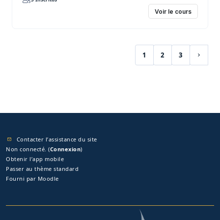
Voir le cours
1
2
3
(actuel)
Page s
Contacter l’assistance du site
Non connecté. (
Connexion
)
Obtenir l’app mobile
Passer au thème standard
Fourni par
Moodle