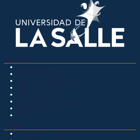
OTROS SITIOS
Admisiones
Ciencia Unisalle
Clínica de Optometría
Clínica de Veterinaria
LIAC
Laboratorio de análisis
Museo de La Salle
PQRSF
EXPLORA
Biblioteca