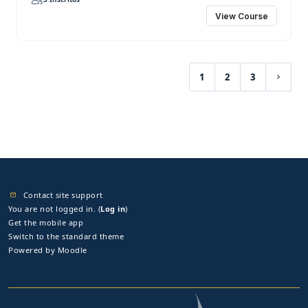
View Course
1
2
3
(current)
Next 
Contact site support
You are not logged in. (
Log in
)
Get the mobile app
Switch to the standard theme
Powered by
Moodle