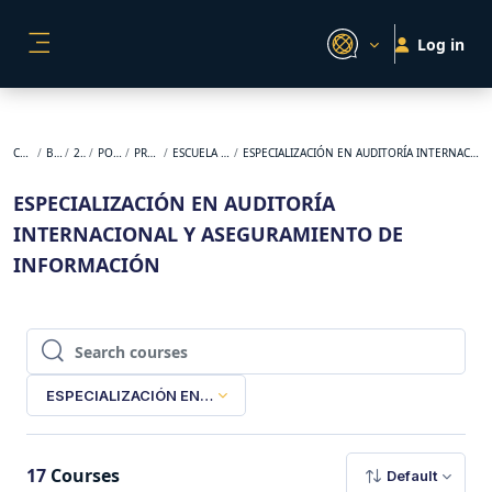
Skip to main content
Log in
SIDE PANEL
Courses
BACKUP
2024-2
POSGRADO
PRESENCIAL
ESCUELA DE NEGOCIOS
ESPECIALIZACIÓN EN AUDITORÍA INTERNACIONAL Y ASEGURAMIENTO DE INFORMACIÓN
ESPECIALIZACIÓN EN AUDITORÍA
INTERNACIONAL Y ASEGURAMIENTO DE
INFORMACIÓN
Search courses
Search courses
ESPECIALIZACIÓN EN AUDITORÍA INTERNACIONAL Y ASEGUR
17
Courses
Default