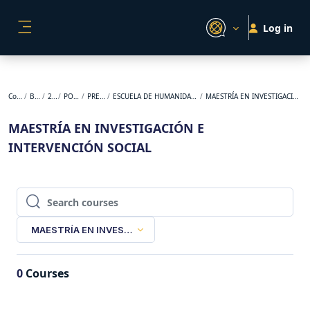
Skip to main content
Log in
SIDE PANEL
Courses
BACKUP
2024-2
POSGRADO
PRESENCIAL
ESCUELA DE HUMANIDADES Y ESTUDIOS SOCIALES
MAESTRÍA EN INVESTIGACIÓN E INTERVENCIÓN SOCIAL
MAESTRÍA EN INVESTIGACIÓN E
INTERVENCIÓN SOCIAL
Search courses
Search courses
MAESTRÍA EN INVESTIGACIÓN E INTERVENCIÓN SOCIAL
0
Courses