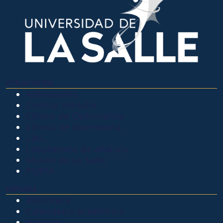
OTROS SITIOS
Admisiones
Ciencia Unisalle
Clínica de Optometría
Clínica de Veterinaria
LIAC
Laboratorio de análisis
Museo de La Salle
PQRSF
EXPLORA
Biblioteca
Calendario académico
Noticias