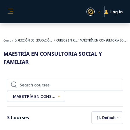
Skip to main content
Log in
SIDE PANEL
Courses
DIRECCIÓN DE EDUCACIÓN E-LEARNING
CURSOS EN REVISIÓN
MAESTRÍA EN CONSULTORIA SOCIAL Y FAMILIAR
MAESTRÍA EN CONSULTORIA SOCIAL Y
FAMILIAR
Search courses
Search courses
MAESTRÍA EN CONSULTORIA SOCIAL Y FAMILIAR
3
Courses
Default