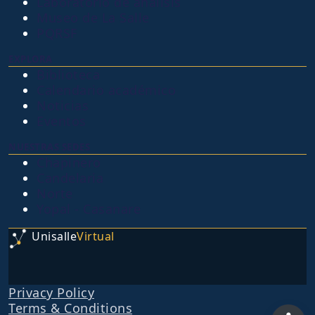
Laboratorio de análisis
Museo de La Salle
PQRSF
EXPLORA
Biblioteca
Calendario académico
Noticias
Eventos
NUESTRAS SEDES
Chapinero
Candelaria
Norte
Yopal - Casanare
Unisalle
Virtual
Privacy Policy
Terms & Conditions