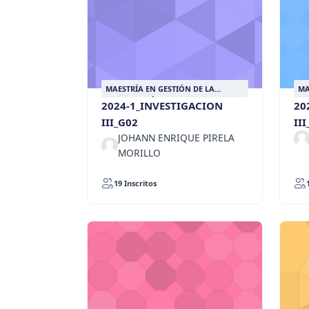
MAESTRÍA EN GESTIÓN DE LA
MA
INFORMACIÓN DOCUMENTAL
IN
2024-1_INVESTIGACION
20
III_G02
II
JOHANN ENRIQUE PIRELA
MORILLO
19 Inscritos