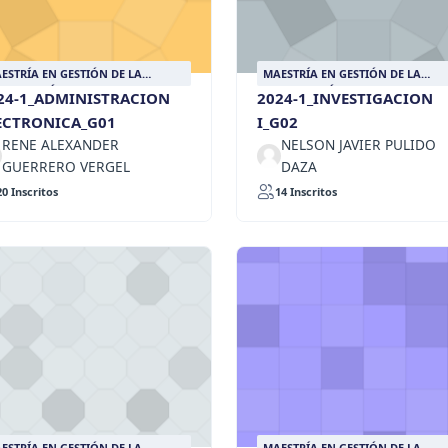
ESTRÍA EN GESTIÓN DE LA
MAESTRÍA EN GESTIÓN DE LA
FORMACIÓN DOCUMENTAL
INFORMACIÓN DOCUMENTAL
24-1_ADMINISTRACION
2024-1_INVESTIGACION
ECTRONICA_G01
I_G02
RENE ALEXANDER
NELSON JAVIER PULIDO
GUERRERO VERGEL
DAZA
20 Inscritos
14 Inscritos
ESTRÍA EN GESTIÓN DE LA
MAESTRÍA EN GESTIÓN DE LA