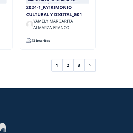
INFORMACIÓN DOCUMENTAL
2024-1_PATRIMONIO
CULTURAL Y DIGITAL_G01
YAMELY MARGARITA
ALMARZA FRANCO
23 Inscritos
1
2
3
(current)
Next page