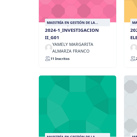
MAESTRÍA EN GESTIÓN DE LA
MA
INFORMACIÓN DOCUMENTAL
IN
2024-1_INVESTIGACION
20
II_G01
EL
YAMELY MARGARITA
ALMARZA FRANCO
11 Inscritos
MAESTRÍA EN GESTIÓN DE LA
MA