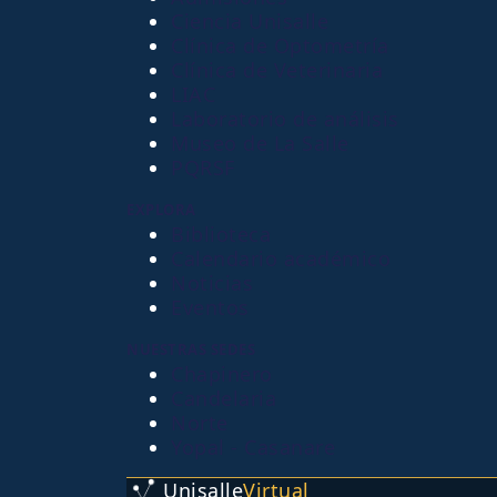
Ciencia Unisalle
Clínica de Optometría
Clínica de Veterinaria
LIAC
Laboratorio de análisis
Museo de La Salle
PQRSF
EXPLORA
Biblioteca
Calendario académico
Noticias
Eventos
NUESTRAS SEDES
Chapinero
Candelaria
Norte
Yopal - Casanare
Unisalle
Virtual