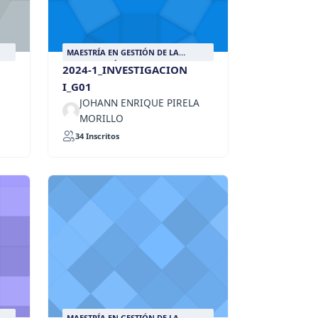
MAESTRÍA EN GESTIÓN DE LA
INFORMACIÓN DOCUMENTAL
2024-1_INVESTIGACION
I_G01
JOHANN ENRIQUE PIRELA
MORILLO
34 Inscritos
MAESTRÍA EN GESTIÓN DE LA