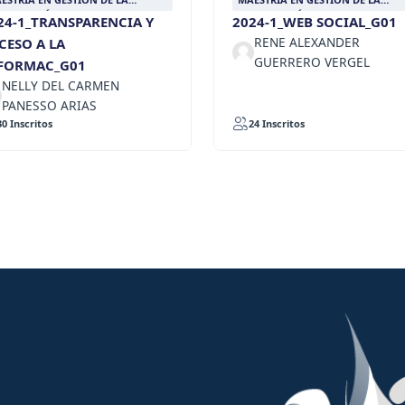
FORMACIÓN DOCUMENTAL
INFORMACIÓN DOCUMENTAL
24-1_TRANSPARENCIA Y
2024-1_WEB SOCIAL_G01
RENE ALEXANDER
CESO A LA
GUERRERO VERGEL
FORMAC_G01
NELLY DEL CARMEN
PANESSO ARIAS
30 Inscritos
24 Inscritos