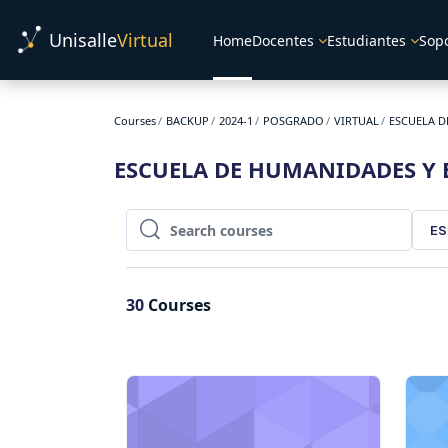
Skip to main content
Unisalle
Virtual
Home
Docentes
Estudiantes
Sop
Courses
BACKUP
2024-1
POSGRADO
VIRTUAL
ESCUELA D
ESCUELA DE HUMANIDADES Y 
ES
Search courses
Search courses
30
Courses