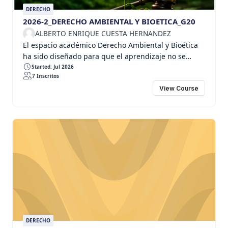
DERECHO
2026-2_DERECHO AMBIENTAL Y BIOETICA_G20
ALBERTO ENRIQUE CUESTA HERNANDEZ
El espacio académico Derecho Ambiental y Bioética
ha sido diseñado para que el aprendizaje no se
limite al estudio aislado de normas jurídicas. Su
Started: Jul 2026
7 Inscritos
organización responde a una lógica de aprendizaje
View Course
basado en problemas, en la que cada unidad
desarrolla una pregunta orientadora y utiliza
conflictos ambientales reales como escenario para
comprender el Derecho Ambiental desde una
perspectiva constitucional, internacional, ética y
sociojurídica. El curso se desarrolla alrededor de un
eje transversal que articula todos los contenidos,
actividades y productos académicos.
DERECHO