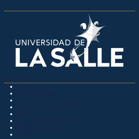
OTROS SITIOS
Admisiones
Ciencia Unisalle
Clínica de Optometría
Clínica de Veterinaria
LIAC
Laboratorio de análisis
Museo de La Salle
PQRSF