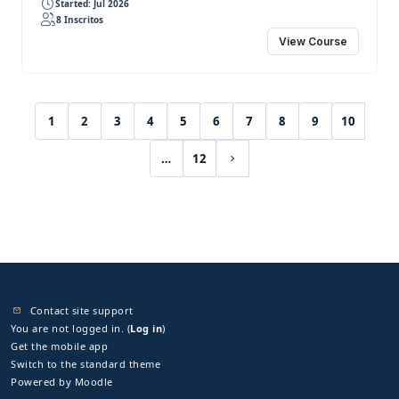
Started: Jul 2026
8 Inscritos
View Course
1
2
3
4
5
6
7
8
9
10
(current)
…
12
Next page
Contact site support
You are not logged in. (
Log in
)
Get the mobile app
Switch to the standard theme
Powered by
Moodle