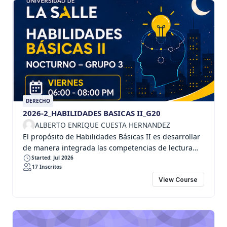
DERECHO
2026-2_HABILIDADES BASICAS II_G20
ALBERTO ENRIQUE CUESTA HERNANDEZ
El propósito de Habilidades Básicas II es desarrollar
de manera integrada las competencias de lectura
crítica, escritura académica, escritura jurídica,
Started: Jul 2026
17 Inscritos
investigación, argumentación y oralidad mediante el
View Course
estudio, análisis y elaboración de las principales
acciones constitucionales previstas en el
ordenamiento jurídico colombiano, favoreciendo la
formación de abogados capaces de interpretar
problemas jurídicos, construir soluciones