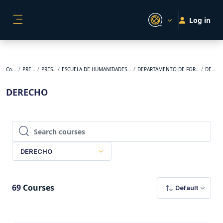
Skip to main content
Log in
SIDE PANEL
Courses
PREGRADO
PRESENCIAL
ESCUELA DE HUMANIDADES Y ESTUDIOS SOCIALES
DEPARTAMENTO DE FORMACIÓN LASALLISTA
DERECHO
DERECHO
Search courses
Search courses
DERECHO
69
Courses
Default