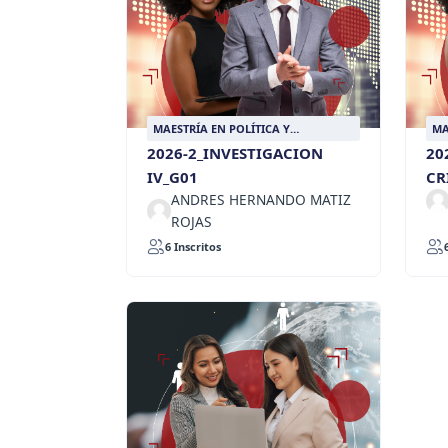
MAESTRÍA EN POLÍTICA Y
MA
RELACIONES INTERNACIONALES
RE
2026-2_INVESTIGACION
20
IV_G01
CR
ANDRES HERNANDO MATIZ
ROJAS
6 Inscritos