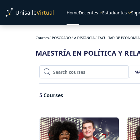
Skip to main content
Unisalle
Virtual
Home
Docentes
Estudiantes
Sop
Courses
POSGRADO
A DISTANCIA
FACULTAD DE ECONOMÍA,
MAESTRÍA EN POLÍTICA Y RE
MA
Search courses
Search courses
5
Courses