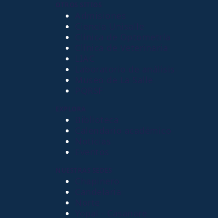
OTROS SITIOS
Admisiones
Ciencia Unisalle
Clínica de Optometría
Clínica de Veterinaria
LIAC
Laboratorio de análisis
Museo de La Salle
PQRSF
EXPLORA
Biblioteca
Calendario académico
Noticias
Eventos
NUESTRAS SEDES
Chapinero
Candelaria
Norte
Yopal - Casanare