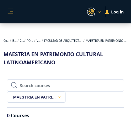
Skip to main content
Log in
SIDE PANEL
Courses
BACKUP
2023-2
POSGRADO
VIRTUAL
FACULTAD DE ARQUITECTURA, DISEÑO Y URBANISMO
MAESTRIA EN PATRIMONIO CULTURAL LATINOAMERICANO
MAESTRIA EN PATRIMONIO CULTURAL
LATINOAMERICANO
Search courses
Search courses
MAESTRIA EN PATRIMONIO CULTURAL LATINOAMERICANO
0
Courses