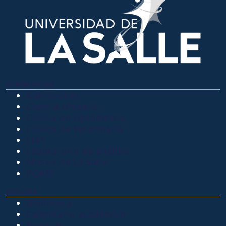
OTROS SITIOS
Admisiones
Ciencia Unisalle
Clínica de Optometría
Clínica de Veterinaria
LIAC
Laboratorio de análisis
Museo de La Salle
PQRSF
EXPLORA
Biblioteca
Calendario académico
Noticias