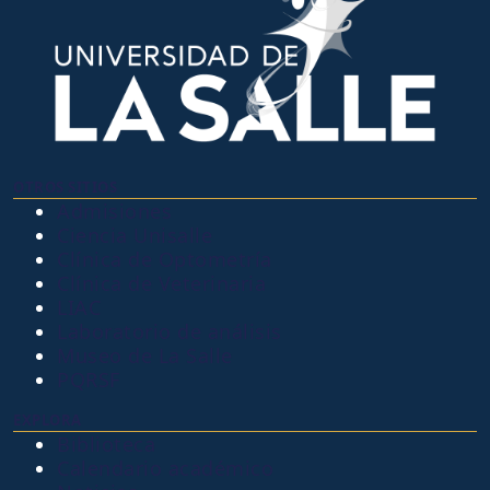
OTROS SITIOS
Admisiones
Ciencia Unisalle
Clínica de Optometría
Clínica de Veterinaria
LIAC
Laboratorio de análisis
Museo de La Salle
PQRSF
EXPLORA
Biblioteca
Calendario académico