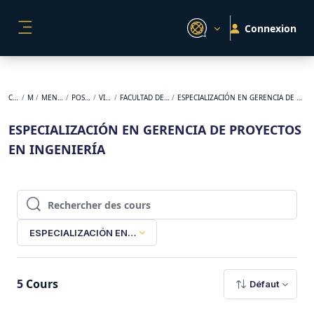
Passer au contenu principal
Connexion
PANNEAU LATÉRAL
Cours
MEN
MEN 2-2025
POSGRADO
VIRTUAL
FACULTAD DE INGENIERÍA
ESPECIALIZACIÓN EN GERENCIA DE PROYECTOS EN INGENIERÍA
ESPECIALIZACIÓN EN GERENCIA DE PROYECTOS
EN INGENIERÍA
Rechercher des cours
Rechercher des cours
ESPECIALIZACIÓN EN GERENCIA DE PROYECTOS EN INGENIER
5
Cours
Défaut