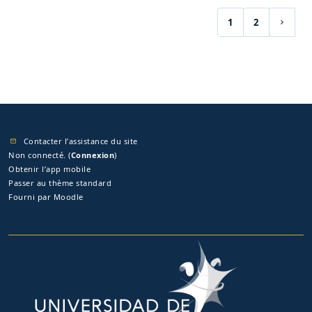
1
2
(actuel)
Page s
Contacter l’assistance du site
Non connecté. (
Connexion
)
Obtenir l’app mobile
Passer au thème standard
Fourni par
Moodle