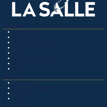
OTROS SITIOS
Admisiones
Ciencia Unisalle
Clínica de Optometría
Clínica de Veterinaria
LIAC
Laboratorio de análisis
Museo de La Salle
PQRSF
EXPLORA
Biblioteca
Calendario académico
Noticias
Eventos