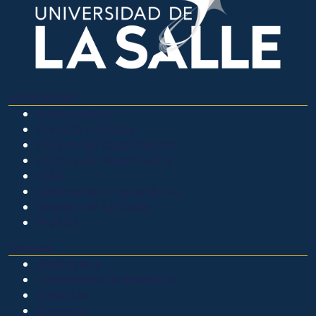
OTROS SITIOS
Admisiones
Ciencia Unisalle
Clínica de Optometría
Clínica de Veterinaria
LIAC
Laboratorio de análisis
Museo de La Salle
PQRSF
EXPLORA
Biblioteca
Calendario académico
Noticias
Eventos