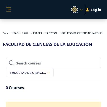
Skip to main content
Log in
SIDE PANEL
Courses
BACKUP
2023-1
PREGRADO
A DISTANCIA
FACULTAD DE CIENCIAS DE LA EDUCACIÓN
FACULTAD DE CIENCIAS DE LA EDUCACIÓN
Search courses
Search courses
FACULTAD DE CIENCIAS DE LA EDUCACIÓN
0
Courses