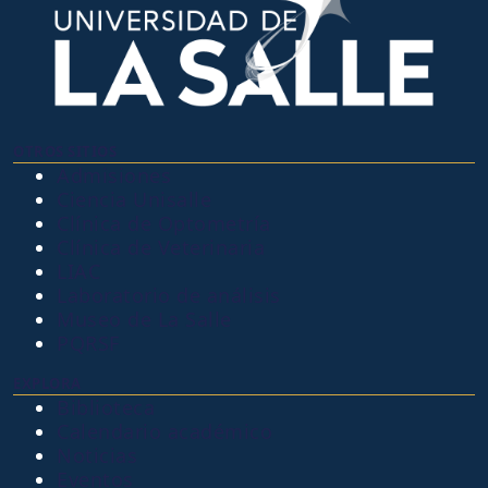
OTROS SITIOS
Admisiones
Ciencia Unisalle
Clínica de Optometría
Clínica de Veterinaria
LIAC
Laboratorio de análisis
Museo de La Salle
PQRSF
EXPLORA
Biblioteca
Calendario académico
Noticias
Eventos