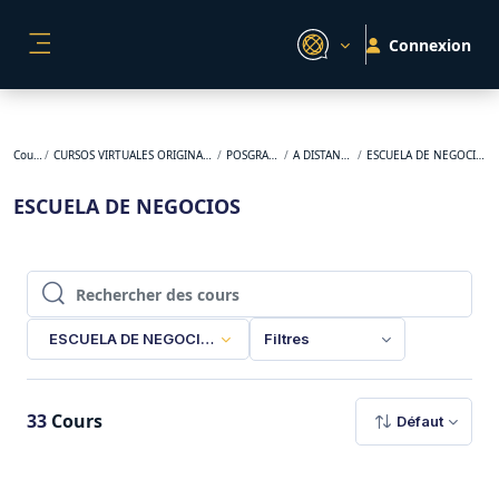
Passer au contenu principal
Connexion
PANNEAU LATÉRAL
Cours
CURSOS VIRTUALES ORIGINALES
POSGRADO
A DISTANCIA
ESCUELA DE NEGOCIOS
ESCUELA DE NEGOCIOS
Rechercher des cours
Rechercher des cours
ESCUELA DE NEGOCIOS
Filtres
33
Cours
Défaut