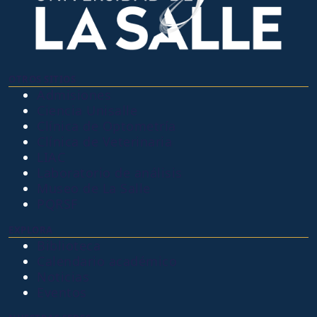
OTROS SITIOS
Admisiones
Ciencia Unisalle
Clínica de Optometría
Clínica de Veterinaria
LIAC
Laboratorio de análisis
Museo de La Salle
PQRSF
EXPLORA
Biblioteca
Calendario académico
Noticias
Eventos