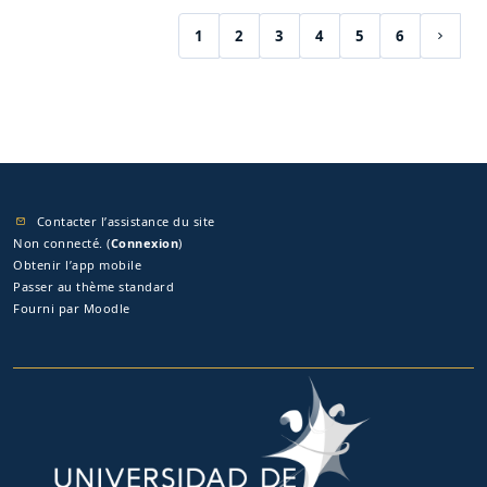
1
2
3
4
5
6
(actuel)
Page s
Contacter l’assistance du site
Non connecté. (
Connexion
)
Obtenir l’app mobile
Passer au thème standard
Fourni par
Moodle