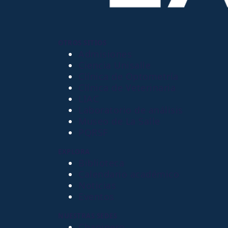
OTROS SITIOS
Admisiones
Ciencia Unisalle
Clínica de Optometría
Clínica de Veterinaria
LIAC
Laboratorio de análisis
Museo de La Salle
PQRSF
EXPLORA
Biblioteca
Calendario académico
Noticias
Eventos
NUESTRAS SEDES
Chapinero