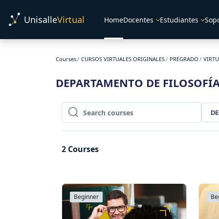
Skip to main content
Unisalle
Virtual
Home
Docentes
Estudiantes
Sop
Courses
CURSOS VIRTUALES ORIGINALES
PREGRADO
VIRT
DEPARTAMENTO DE FILOSOFÍ
DE
Search courses
Search courses
2
Courses
Beginner
Be