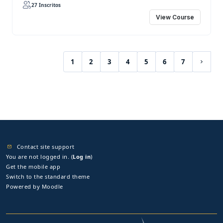
27 Inscritos
View Course
1
2
3
4
5
6
7
(current)
Next 
Contact site support
You are not logged in. (
Log in
)
Get the mobile app
Switch to the standard theme
Powered by
Moodle