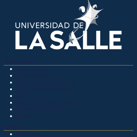
OTROS SITIOS
Admisiones
Ciencia Unisalle
Clínica de Optometría
Clínica de Veterinaria
LIAC
Laboratorio de análisis
Museo de La Salle
PQRSF
EXPLORA
Biblioteca