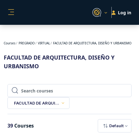
Skip to main content
Log in
SIDE PANEL
Courses
PREGRADO
VIRTUAL
FACULTAD DE ARQUITECTURA, DISEÑO Y URBANISMO
FACULTAD DE ARQUITECTURA, DISEÑO Y
URBANISMO
Search courses
Search courses
FACULTAD DE ARQUITECTURA, DISEÑO Y URBANISMO
39
Courses
Default