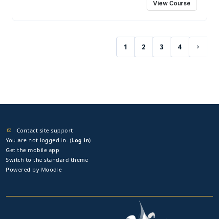
View Course
1
2
3
4
(current)
Next 
Contact site support
You are not logged in. (
Log in
)
Get the mobile app
Switch to the standard theme
Powered by
Moodle