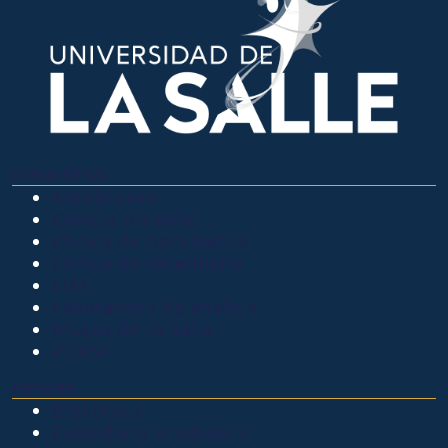
OTROS SITIOS
Admisiones
Ciencia Unisalle
Clínica de Optometría
Clínica de Veterinaria
LIAC
Laboratorio de análisis
Museo de La Salle
PQRSF
EXPLORA
Biblioteca
Calendario académico