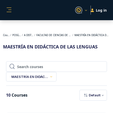
Skip to main content
Log in
SIDE PANEL
Courses
POSGRADO
A DISTANCIA
FACULTAD DE CIENCIAS DE LA EDUCACIÓN
MAESTRÍA EN DIDÁCTICA DE LAS LENGUAS
MAESTRÍA EN DIDÁCTICA DE LAS LENGUAS
Search courses
Search courses
MAESTRÍA EN DIDÁCTICA DE LAS LENGUAS
10
Courses
Default