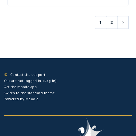
1
2
(current)
Next 
Contact site support
You are not logged in. (
Log in
)
Get the mobile app
Switch to the standard theme
Powered by
Moodle