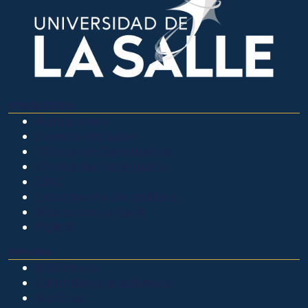
OTROS SITIOS
Admisiones
Ciencia Unisalle
Clínica de Optometría
Clínica de Veterinaria
LIAC
Laboratorio de análisis
Museo de La Salle
PQRSF
EXPLORA
Biblioteca
Calendario académico
Noticias