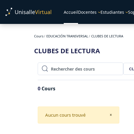
Passer au contenu principal
Unisalle
Virtual
Accueil
Docentes
Estudiantes
So
Cours
EDUCACIÓN TRANSVERSAL
CLUBES DE LECTURA
CLUBES DE LECTURA
CL
Rechercher des cours
Rechercher des cours
0
Cours
Aucun cours trouvé
CLOSE
×