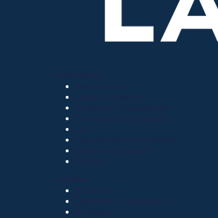
OTROS SITIOS
Admisiones
Ciencia Unisalle
Clínica de Optometría
Clínica de Veterinaria
LIAC
Laboratorio de análisis
Museo de La Salle
PQRSF
EXPLORA
Biblioteca
Calendario académico
Noticias