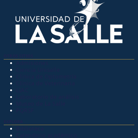
OTROS SITIOS
Admisiones
Ciencia Unisalle
Clínica de Optometría
Clínica de Veterinaria
LIAC
Laboratorio de análisis
Museo de La Salle
PQRSF
EXPLORA
Biblioteca
Calendario académico