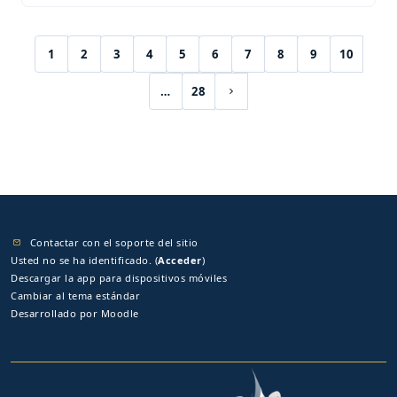
1
2
3
4
5
6
7
8
9
10
(current)
…
28
Siguiente página
Contactar con el soporte del sitio
Usted no se ha identificado. (
Acceder
)
Descargar la app para dispositivos móviles
Cambiar al tema estándar
Desarrollado por
Moodle