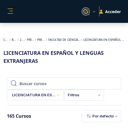
Salta al contenido principal
Acceder
PANEL LATERAL
Cursos
BACKUP
2025-1
PREGRADO
PRESENCIAL
FACULTAD DE CIENCIAS DE LA EDUCACIÓN
LICENCIATURA EN ESPAÑOL Y LENGUAS EXTRANJERAS
LICENCIATURA EN ESPAÑOL Y LENGUAS
EXTRANJERAS
Buscar cursos
Buscar cursos
LICENCIATURA EN ESPAÑOL Y LENGUAS EXTRANJERAS
Filtros
165
Cursos
Por defecto