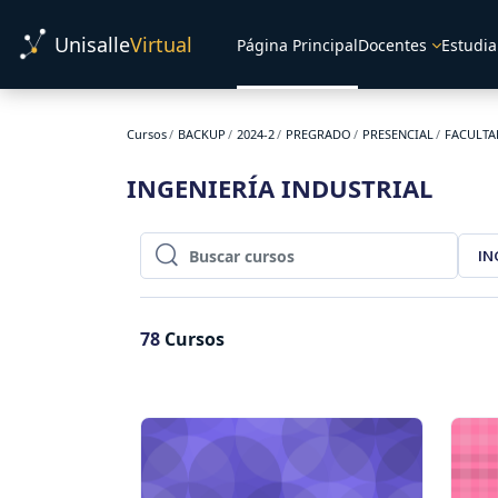
Salta al contenido principal
Unisalle
Virtual
Página Principal
Docentes
Estudia
Cursos
BACKUP
2024-2
PREGRADO
PRESENCIAL
FACULTA
INGENIERÍA INDUSTRIAL
IN
Buscar cursos
Buscar cursos
78
Cursos