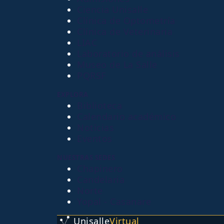
Ciencia Unisalle
Clínica de Optometría
Clínica de Veterinaria
LIAC
Laboratorio de análisis
Museo de La Salle
PQRSF
EXPLORA
Biblioteca
Calendario académico
Noticias
Eventos
NUESTRAS SEDES
Chapinero
Candelaria
Norte
Yopal - Casanare
Unisalle
Virtual