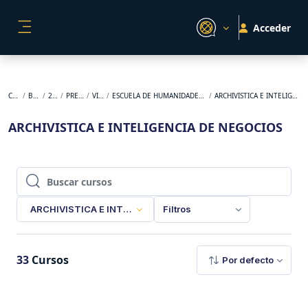
Salta al contenido principal
Acceder
PANEL LATERAL
Cursos
BACKUP
2023-2
PREGRADO
VIRTUAL
ESCUELA DE HUMANIDADES Y ESTUDIOS SOCIALES
ARCHIVISTICA E INTELIGENCIA DE NEGOCIOS
ARCHIVISTICA E INTELIGENCIA DE NEGOCIOS
Buscar cursos
Buscar cursos
ARCHIVISTICA E INTELIGENCIA DE NEGOCIOS
Filtros
33
Cursos
Por defecto