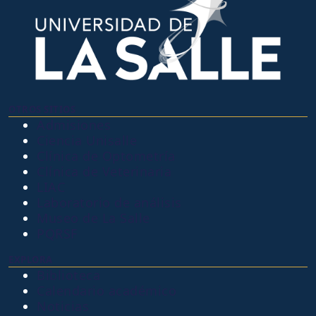
OTROS SITIOS
Admisiones
Ciencia Unisalle
Clínica de Optometría
Clínica de Veterinaria
LIAC
Laboratorio de análisis
Museo de La Salle
PQRSF
EXPLORA
Biblioteca
Calendario académico
Noticias