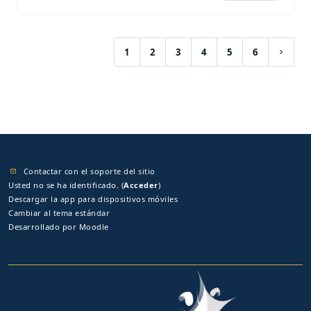
1
2
3
4
5
6
(current)
Siguie
Contactar con el soporte del sitio
Usted no se ha identificado. (
Acceder
)
Descargar la app para dispositivos móviles
Cambiar al tema estándar
Desarrollado por
Moodle