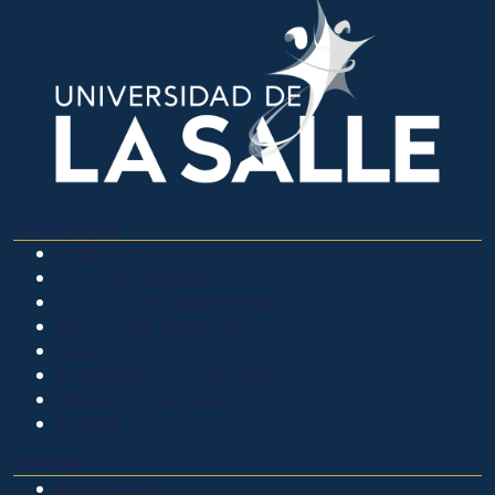
OTROS SITIOS
Admisiones
Ciencia Unisalle
Clínica de Optometría
Clínica de Veterinaria
LIAC
Laboratorio de análisis
Museo de La Salle
PQRSF
EXPLORA
Biblioteca