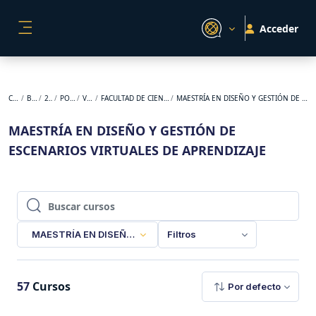
Salta al contenido principal
Acceder
PANEL LATERAL
Cursos
BACKUP
2023-2
POSGRADO
VIRTUAL
FACULTAD DE CIENCIAS DE LA EDUCACIÓN
MAESTRÍA EN DISEÑO Y GESTIÓN DE ESCENARIOS VIRTUALES DE APRENDIZAJE
MAESTRÍA EN DISEÑO Y GESTIÓN DE
ESCENARIOS VIRTUALES DE APRENDIZAJE
Buscar cursos
Buscar cursos
MAESTRÍA EN DISEÑO Y GESTIÓN DE ESCENARIOS VIRTUALE
Filtros
57
Cursos
Por defecto