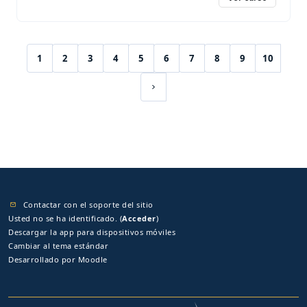
1
2
3
4
5
6
7
8
9
10
(current)
Siguiente página
Contactar con el soporte del sitio
Usted no se ha identificado. (
Acceder
)
Descargar la app para dispositivos móviles
Cambiar al tema estándar
Desarrollado por
Moodle