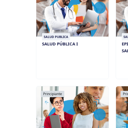
SALUD PUBLICA
SA
SALUD PÚBLICA I
EP
SA
Principiante
Pri