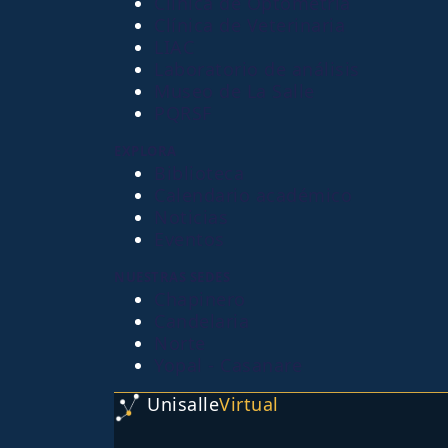
Clínica de Optometría
Clínica de Veterinaria
LIAC
Laboratorio de análisis
Museo de La Salle
PQRSF
EXPLORA
Biblioteca
Calendario académico
Noticias
Eventos
NUESTRAS SEDES
Chapinero
Candelaria
Norte
Yopal - Casanare
Unisalle
Virtual