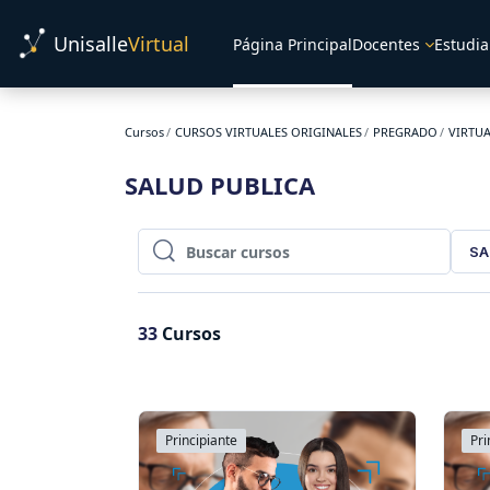
Salta al contenido principal
Unisalle
Virtual
Página Principal
Docentes
Estudia
Cursos
CURSOS VIRTUALES ORIGINALES
PREGRADO
VIRTU
SALUD PUBLICA
SA
Buscar cursos
Buscar cursos
33
Cursos
Principiante
Pri