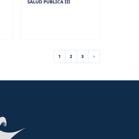
SALUD PÚBLICA III
1
2
3
(current)
Siguiente página