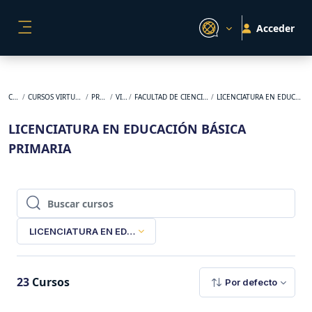
Salta al contenido principal
Acceder
PANEL LATERAL
Cursos
CURSOS VIRTUALES ORIGINALES
PREGRADO
VIRTUAL
FACULTAD DE CIENCIAS DE LA EDUCACIÓN
LICENCIATURA EN EDUCACIÓN BÁSICA PRIMARIA
LICENCIATURA EN EDUCACIÓN BÁSICA
PRIMARIA
Buscar cursos
Buscar cursos
LICENCIATURA EN EDUCACIÓN BÁSICA PRIMARIA
23
Cursos
Por defecto