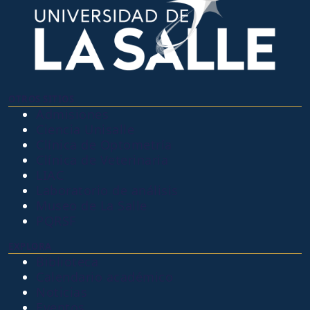
OTROS SITIOS
Admisiones
Ciencia Unisalle
Clínica de Optometría
Clínica de Veterinaria
LIAC
Laboratorio de análisis
Museo de La Salle
PQRSF
EXPLORA
Biblioteca
Calendario académico
Noticias
Eventos