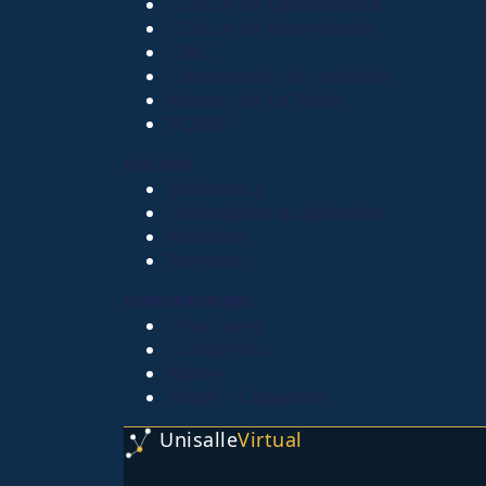
Clínica de Optometría
Clínica de Veterinaria
LIAC
Laboratorio de análisis
Museo de La Salle
PQRSF
EXPLORA
Biblioteca
Calendario académico
Noticias
Eventos
NUESTRAS SEDES
Chapinero
Candelaria
Norte
Yopal - Casanare
Unisalle
Virtual