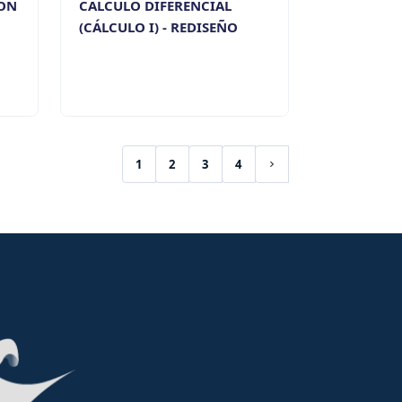
ÓN
CÁLCULO DIFERENCIAL
(CÁLCULO I) - REDISEÑO
1
2
3
4
(current)
Siguiente página