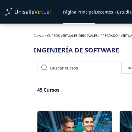
Salta al contenido principal
Unisalle
Virtual
Página Principal
Docentes
Estudia
Cursos
CURSOS VIRTUALES ORIGINALES
PREGRADO
VIRTU
INGENIERÍA DE SOFTWARE
I
Buscar cursos
Buscar cursos
45
Cursos